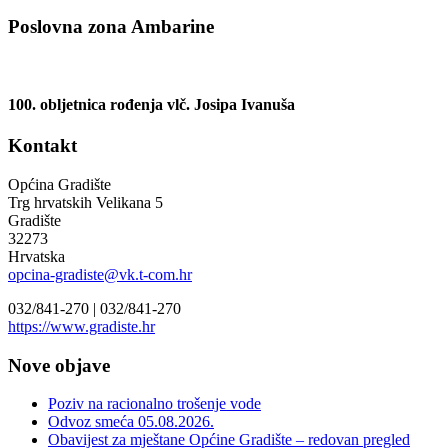
Poslovna zona Ambarine
100. obljetnica rođenja vlč. Josipa Ivanuša
Kontakt
Općina Gradište
Trg hrvatskih Velikana 5
Gradište
32273
Hrvatska
opcina-gradiste@vk.t-com.hr
032/841-270 |
032/841-270
https://www.gradiste.hr
Nove objave
Poziv na racionalno trošenje vode
Odvoz smeća 05.08.2026.
Obavijest za mještane Općine Gradište – redovan pregled