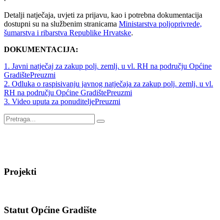
Detalji natječaja, uvjeti za prijavu, kao i potrebna dokumentacija
dostupni su na službenim stranicama
Ministarstva poljoprivrede,
šumarstva i ribarstva Republike Hrvatske
.
DOKUMENTACIJA:
1. Javni natječaj za zakup polj. zemlj. u vl. RH na području Općine
Gradište
Preuzmi
2. Odluka o raspisivanju javnog natječaja za zakup polj. zemlj. u vl.
RH na području Općine Gradište
Preuzmi
3. Video uputa za ponuditelje
Preuzmi
Projekti
Statut Općine Gradište