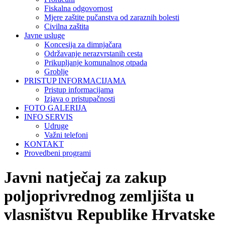
Fiskalna odgovornost
Mjere zaštite pučanstva od zaraznih bolesti
Civilna zaštita
Javne usluge
Koncesija za dimnjačara
Održavanje nerazvrstanih cesta
Prikupljanje komunalnog otpada
Groblje
PRISTUP INFORMACIJAMA
Pristup informacijama
Izjava o pristupačnosti
FOTO GALERIJA
INFO SERVIS
Udruge
Važni telefoni
KONTAKT
Provedbeni programi
Javni natječaj za zakup
poljoprivrednog zemljišta u
vlasništvu Republike Hrvatske