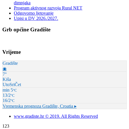
dimnjaka
Program aktivnog razvoja Rural NET
Odgovorno ljetovanje
Upisi u DV 2026./2027.
Grb općine Gradište
Vrijeme
Gradište
◉
7°
Kiša
Uto
Sri
Čet
min 5
°C
13/2
°C
16/2
°C
Vremenska prognoza
Gradište, Croatia ▸
www.gradiste.hr © 2019. All Rights Reserved
123