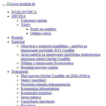
NASLOVNICA
OPĆINA
Ustrojstvo općine
Vijeće
Poziv na sjednice
Odluke vijeća
Projekti
Natječaji
Obavijest o testiranju kandidata – natječaj za
imenovanje pročelnik JUO Gradište
Javni natječaj za imenovanje pročelnika Jedinstvenog
upravnog odjela Općine Gradište
Odluka o imenovanju Povjerenstva
Rezultati provjere znanja
Dokumenti
Plan razvoja Općine Gradište od 2020-2030.g.
Statut i pravilnici
Prostorno planska dokumentacija
Komunalna infrastruktura
Komunalni doprinos
Javna nabava
Upravljanje imovinom
Proračuni