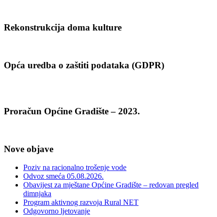
Rekonstrukcija doma kulture
Opća uredba o zaštiti podataka (GDPR)
Proračun Općine Gradište – 2023.
Nove objave
Poziv na racionalno trošenje vode
Odvoz smeća 05.08.2026.
Obavijest za mještane Općine Gradište – redovan pregled
dimnjaka
Program aktivnog razvoja Rural NET
Odgovorno ljetovanje