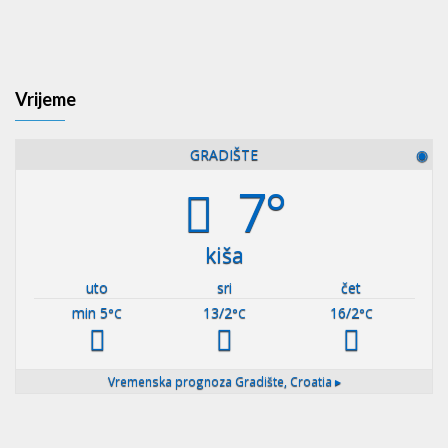
Vrijeme
GRADIŠTE
◉
7°
kiša
uto
sri
čet
min 5
13/2
16/2
°C
°C
°C
Vremenska prognoza
Gradište, Croatia ▸