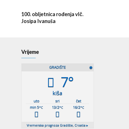
100. obljetnica rođenja vlč.
Josipa Ivanuša
Vrijeme
GRADIŠTE
◉
7°
kiša
uto
sri
čet
min 5
13/2
16/2
°C
°C
°C
Vremenska prognoza
Gradište, Croatia ▸