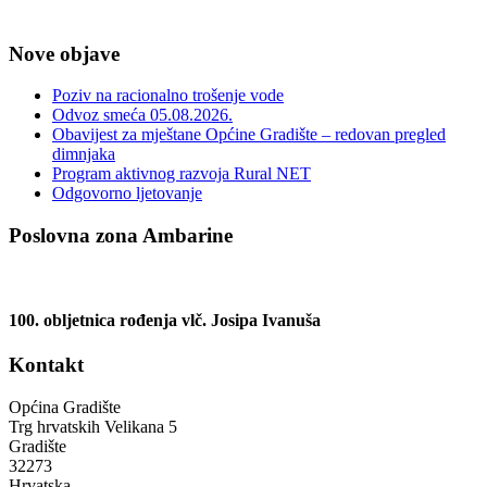
Nove objave
Poziv na racionalno trošenje vode
Odvoz smeća 05.08.2026.
Obavijest za mještane Općine Gradište – redovan pregled
dimnjaka
Program aktivnog razvoja Rural NET
Odgovorno ljetovanje
Poslovna zona Ambarine
100. obljetnica rođenja vlč. Josipa Ivanuša
Kontakt
Općina Gradište
Trg hrvatskih Velikana 5
Gradište
32273
Hrvatska