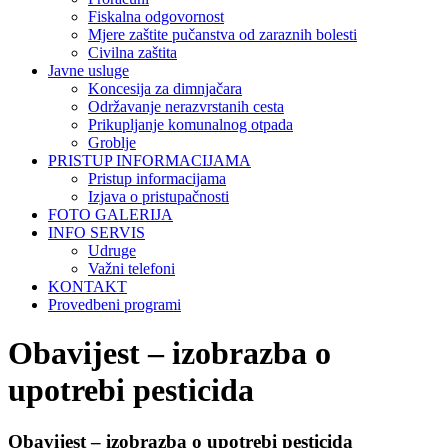
Fiskalna odgovornost
Mjere zaštite pučanstva od zaraznih bolesti
Civilna zaštita
Javne usluge
Koncesija za dimnjačara
Održavanje nerazvrstanih cesta
Prikupljanje komunalnog otpada
Groblje
PRISTUP INFORMACIJAMA
Pristup informacijama
Izjava o pristupačnosti
FOTO GALERIJA
INFO SERVIS
Udruge
Važni telefoni
KONTAKT
Provedbeni programi
Obavijest – izobrazba o
upotrebi pesticida
Obavijest – izobrazba o upotrebi pesticida