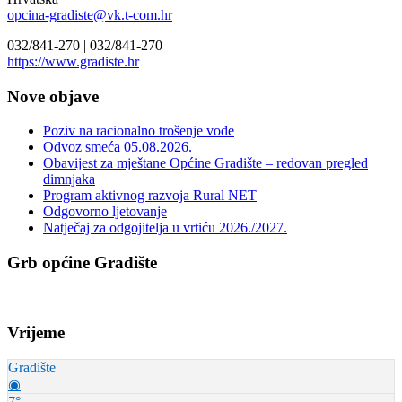
opcina-gradiste@vk.t-com.hr
032/841-270 |
032/841-270
https://www.gradiste.hr
Nove objave
Poziv na racionalno trošenje vode
Odvoz smeća 05.08.2026.
Obavijest za mještane Općine Gradište – redovan pregled
dimnjaka
Program aktivnog razvoja Rural NET
Odgovorno ljetovanje
Natječaj za odgojitelja u vrtiću 2026./2027.
Grb općine Gradište
Vrijeme
Gradište
◉
7°