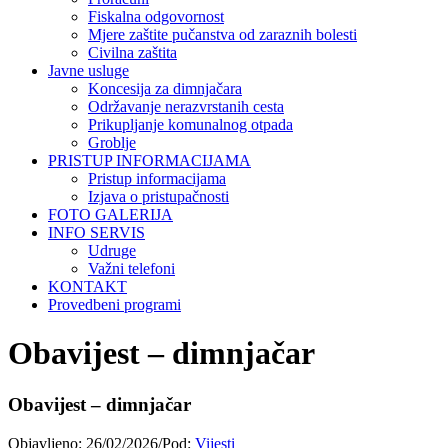
Fiskalna odgovornost
Mjere zaštite pučanstva od zaraznih bolesti
Civilna zaštita
Javne usluge
Koncesija za dimnjačara
Održavanje nerazvrstanih cesta
Prikupljanje komunalnog otpada
Groblje
PRISTUP INFORMACIJAMA
Pristup informacijama
Izjava o pristupačnosti
FOTO GALERIJA
INFO SERVIS
Udruge
Važni telefoni
KONTAKT
Provedbeni programi
Obavijest – dimnjačar
Obavijest – dimnjačar
Objavljeno:
26/02/2026
/
Pod:
Vijesti