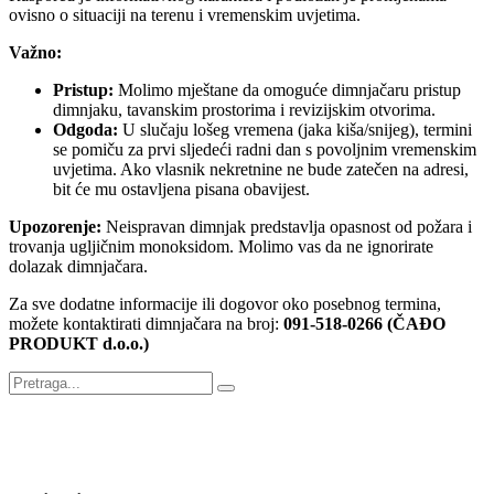
ovisno o situaciji na terenu i vremenskim uvjetima.
Važno:
Pristup:
Molimo mještane da omoguće dimnjačaru pristup
dimnjaku, tavanskim prostorima i revizijskim otvorima.
Odgoda:
U slučaju lošeg vremena (jaka kiša/snijeg), termini
se pomiču za prvi sljedeći radni dan s povoljnim vremenskim
uvjetima. Ako vlasnik nekretnine ne bude zatečen na adresi,
bit će mu ostavljena pisana obavijest.
Upozorenje:
Neispravan dimnjak predstavlja opasnost od požara i
trovanja ugljičnim monoksidom. Molimo vas da ne ignorirate
dolazak dimnjačara.
Za sve dodatne informacije ili dogovor oko posebnog termina,
možete kontaktirati dimnjačara na broj:
091-518-0266
(ČAĐO
PRODUKT d.o.o.)