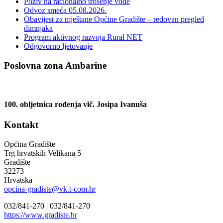
Poziv na racionalno trošenje vode
Odvoz smeća 05.08.2026.
Obavijest za mještane Općine Gradište – redovan pregled
dimnjaka
Program aktivnog razvoja Rural NET
Odgovorno ljetovanje
Poslovna zona Ambarine
100. obljetnica rođenja vlč. Josipa Ivanuša
Kontakt
Općina Gradište
Trg hrvatskih Velikana 5
Gradište
32273
Hrvatska
opcina-gradiste@vk.t-com.hr
032/841-270 |
032/841-270
https://www.gradiste.hr