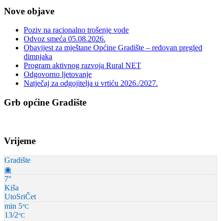
Nove objave
Poziv na racionalno trošenje vode
Odvoz smeća 05.08.2026.
Obavijest za mještane Općine Gradište – redovan pregled
dimnjaka
Program aktivnog razvoja Rural NET
Odgovorno ljetovanje
Natječaj za odgojitelja u vrtiću 2026./2027.
Grb općine Gradište
Vrijeme
Gradište
◉
7°
Kiša
Uto
Sri
Čet
min 5
°C
13/2
°C