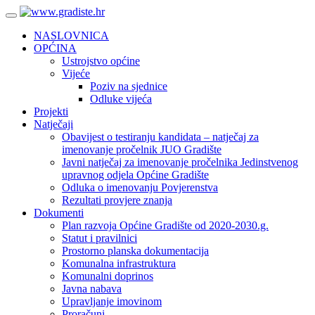
NASLOVNICA
OPĆINA
Ustrojstvo općine
Vijeće
Poziv na sjednice
Odluke vijeća
Projekti
Natječaji
Obavijest o testiranju kandidata – natječaj za
imenovanje pročelnik JUO Gradište
Javni natječaj za imenovanje pročelnika Jedinstvenog
upravnog odjela Općine Gradište
Odluka o imenovanju Povjerenstva
Rezultati provjere znanja
Dokumenti
Plan razvoja Općine Gradište od 2020-2030.g.
Statut i pravilnici
Prostorno planska dokumentacija
Komunalna infrastruktura
Komunalni doprinos
Javna nabava
Upravljanje imovinom
Proračuni