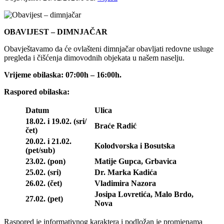
OBAVIJEST – DIMNJAČAR
Obavještavamo da će ovlašteni dimnjačar obavljati redovne usluge
pregleda i čišćenja dimovodnih objekata u našem naselju.
Vrijeme obilaska: 07:00h – 16:00h.
Raspored obilaska:
Datum
Ulica
18.02. i 19.02. (sri/
Braće Radić
čet)
20.02. i 21.02.
Kolodvorska i Bosutska
(pet/sub)
23.02. (pon)
Matije Gupca, Grbavica
25.02. (sri)
Dr. Marka Kadića
26.02. (čet)
Vladimira Nazora
Josipa Lovretića, Malo Brdo,
27.02. (pet)
Nova
Raspored je informativnog karaktera i podložan je promjenama