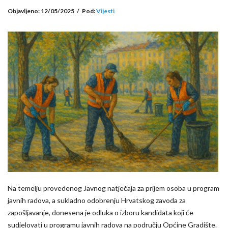
Objavljeno:
12/05/2025
/
Pod:
Vijesti
Na temelju provedenog Javnog natječaja za prijem osoba u program
javnih radova, a sukladno odobrenju Hrvatskog zavoda za
zapošljavanje, donesena je odluka o izboru kandidata koji će
sudjelovati u programu javnih radova na području Općine Gradište.