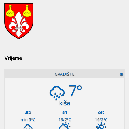
Vrijeme
GRADIŠTE
◉
7°
kiša
uto
sri
čet
min 5
13/2
16/2
°C
°C
°C