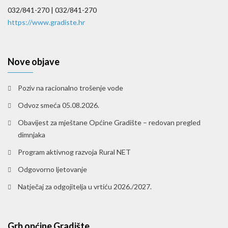
032/841-270 |
032/841-270
https://www.gradiste.hr
Nove objave
Poziv na racionalno trošenje vode
Odvoz smeća 05.08.2026.
Obavijest za mještane Općine Gradište – redovan pregled
dimnjaka
Program aktivnog razvoja Rural NET
Odgovorno ljetovanje
Natječaj za odgojitelja u vrtiću 2026./2027.
Grb općine Gradište