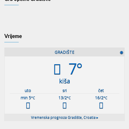
Vrijeme
GRADIŠTE
◉
7°
kiša
uto
sri
čet
min 5
13/2
16/2
°C
°C
°C
Vremenska prognoza
Gradište, Croatia ▸