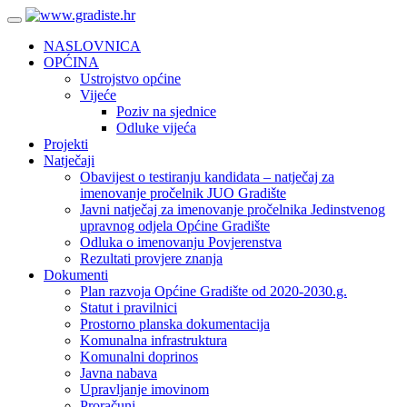
NASLOVNICA
OPĆINA
Ustrojstvo općine
Vijeće
Poziv na sjednice
Odluke vijeća
Projekti
Natječaji
Obavijest o testiranju kandidata – natječaj za
imenovanje pročelnik JUO Gradište
Javni natječaj za imenovanje pročelnika Jedinstvenog
upravnog odjela Općine Gradište
Odluka o imenovanju Povjerenstva
Rezultati provjere znanja
Dokumenti
Plan razvoja Općine Gradište od 2020-2030.g.
Statut i pravilnici
Prostorno planska dokumentacija
Komunalna infrastruktura
Komunalni doprinos
Javna nabava
Upravljanje imovinom
Proračuni