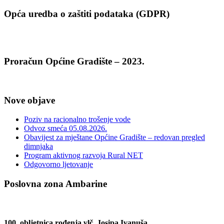
Opća uredba o zaštiti podataka (GDPR)
Proračun Općine Gradište – 2023.
Nove objave
Poziv na racionalno trošenje vode
Odvoz smeća 05.08.2026.
Obavijest za mještane Općine Gradište – redovan pregled
dimnjaka
Program aktivnog razvoja Rural NET
Odgovorno ljetovanje
Poslovna zona Ambarine
100. obljetnica rođenja vlč. Josipa Ivanuša