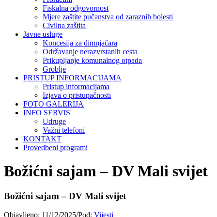
Fiskalna odgovornost
Mjere zaštite pučanstva od zaraznih bolesti
Civilna zaštita
Javne usluge
Koncesija za dimnjačara
Održavanje nerazvrstanih cesta
Prikupljanje komunalnog otpada
Groblje
PRISTUP INFORMACIJAMA
Pristup informacijama
Izjava o pristupačnosti
FOTO GALERIJA
INFO SERVIS
Udruge
Važni telefoni
KONTAKT
Provedbeni programi
Božićni sajam – DV Mali svijet
Božićni sajam – DV Mali svijet
Objavljeno:
11/12/2025
/
Pod:
Vijesti