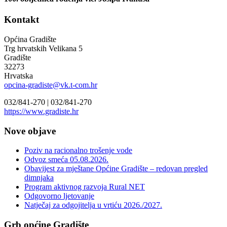
Kontakt
Općina Gradište
Trg hrvatskih Velikana 5
Gradište
32273
Hrvatska
opcina-gradiste@vk.t-com.hr
032/841-270 |
032/841-270
https://www.gradiste.hr
Nove objave
Poziv na racionalno trošenje vode
Odvoz smeća 05.08.2026.
Obavijest za mještane Općine Gradište – redovan pregled
dimnjaka
Program aktivnog razvoja Rural NET
Odgovorno ljetovanje
Natječaj za odgojitelja u vrtiću 2026./2027.
Grb općine Gradište