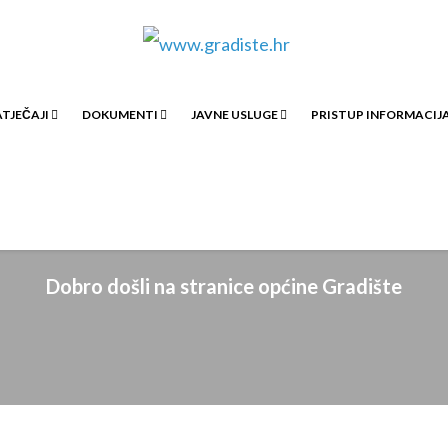
TJEČAJI
DOKUMENTI
JAVNE USLUGE
PRISTUP INFORMACI
www.gradiste.hr
Dobro došli na stranice općine Gradište