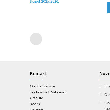
Kontakt
Nove
Općina Gradište
Poz
Trg hrvatskih Velikana 5
Odv
Gradište
Oba
32273
Gra
Hrvatska