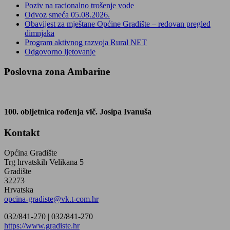
Poziv na racionalno trošenje vode
Odvoz smeća 05.08.2026.
Obavijest za mještane Općine Gradište – redovan pregled
dimnjaka
Program aktivnog razvoja Rural NET
Odgovorno ljetovanje
Poslovna zona Ambarine
100. obljetnica rođenja vlč. Josipa Ivanuša
Kontakt
Općina Gradište
Trg hrvatskih Velikana 5
Gradište
32273
Hrvatska
opcina-gradiste@vk.t-com.hr
032/841-270 |
032/841-270
https://www.gradiste.hr