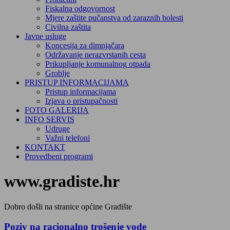
Fiskalna odgovornost
Mjere zaštite pučanstva od zaraznih bolesti
Civilna zaštita
Javne usluge
Koncesija za dimnjačara
Održavanje nerazvrstanih cesta
Prikupljanje komunalnog otpada
Groblje
PRISTUP INFORMACIJAMA
Pristup informacijama
Izjava o pristupačnosti
FOTO GALERIJA
INFO SERVIS
Udruge
Važni telefoni
KONTAKT
Provedbeni programi
www.gradiste.hr
Dobro došli na stranice općine Gradište
Poziv na racionalno trošenje vode