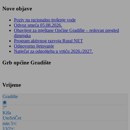
Nove objave
Poziv na racionalno trošenje vode
Odvoz smeća 05.08.2026.
Obavijest za mještane Općine Gradište – redovan pregled
dimnjaka
Program aktivnog razvoja Rural NET
Odgovorno ljetovanje
Natječaj za odgojitelja u vrtiću 2026./2027.
Grb općine Gradište
Vrijeme
Gradište
◉
7°
Kiša
Uto
Sri
Čet
min 5
°C
13/2
°C