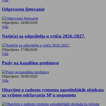
Više
Odgovorno ljetovanje
Objavljeno: 24/06/2026
Više
Natječaj za odgojitelja u vrtiću 2026./2027.
Objavljeno: 17/06/2026
Više
Poziv na kazališnu predstavu
Objavljeno: 16/06/2026
Više
Obavijest o radnom vremenu ugostiteljskih objekata
za vrijeme održavanja SP u nogometu