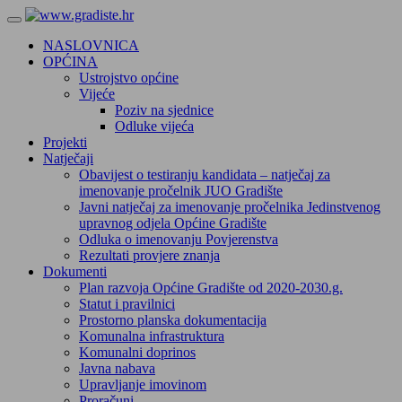
NASLOVNICA
OPĆINA
Ustrojstvo općine
Vijeće
Poziv na sjednice
Odluke vijeća
Projekti
Natječaji
Obavijest o testiranju kandidata – natječaj za
imenovanje pročelnik JUO Gradište
Javni natječaj za imenovanje pročelnika Jedinstvenog
upravnog odjela Općine Gradište
Odluka o imenovanju Povjerenstva
Rezultati provjere znanja
Dokumenti
Plan razvoja Općine Gradište od 2020-2030.g.
Statut i pravilnici
Prostorno planska dokumentacija
Komunalna infrastruktura
Komunalni doprinos
Javna nabava
Upravljanje imovinom
Proračuni