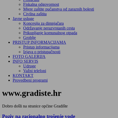
Fiskalna odgovornost
Mjere zaštite pučanstva od zaraznih bolesti
Civilna zaštita
Javne usluge
Koncesija za dimnjačara
Održavanje nerazvrstanih cesta
Prikupljanje komunalnog otpada
Groblje
PRISTUP INFORMACIJAMA
Pristup informacijama
Izjava o pristupačnosti
FOTO GALERIJA
INFO SERVIS
Udruge
Važni telefoni
KONTAKT
Provedbeni programi
www.gradiste.hr
Dobro došli na stranice općine Gradište
Poziv na racionalno trošenje vode