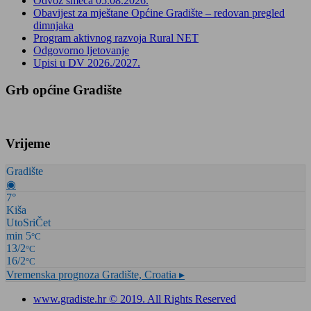
Odvoz smeća 05.08.2026.
Obavijest za mještane Općine Gradište – redovan pregled
dimnjaka
Program aktivnog razvoja Rural NET
Odgovorno ljetovanje
Upisi u DV 2026./2027.
Grb općine Gradište
Vrijeme
Gradište
◉
7°
Kiša
Uto
Sri
Čet
min 5
°C
13/2
°C
16/2
°C
Vremenska prognoza
Gradište, Croatia ▸
www.gradiste.hr © 2019. All Rights Reserved