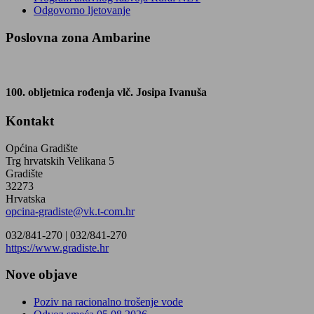
Odgovorno ljetovanje
Poslovna zona Ambarine
100. obljetnica rođenja vlč. Josipa Ivanuša
Kontakt
Općina Gradište
Trg hrvatskih Velikana 5
Gradište
32273
Hrvatska
opcina-gradiste@vk.t-com.hr
032/841-270 |
032/841-270
https://www.gradiste.hr
Nove objave
Poziv na racionalno trošenje vode