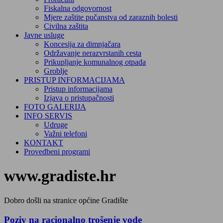
Fiskalna odgovornost
Mjere zaštite pučanstva od zaraznih bolesti
Civilna zaštita
Javne usluge
Koncesija za dimnjačara
Održavanje nerazvrstanih cesta
Prikupljanje komunalnog otpada
Groblje
PRISTUP INFORMACIJAMA
Pristup informacijama
Izjava o pristupačnosti
FOTO GALERIJA
INFO SERVIS
Udruge
Važni telefoni
KONTAKT
Provedbeni programi
www.gradiste.hr
Dobro došli na stranice općine Gradište
Poziv na racionalno trošenje vode