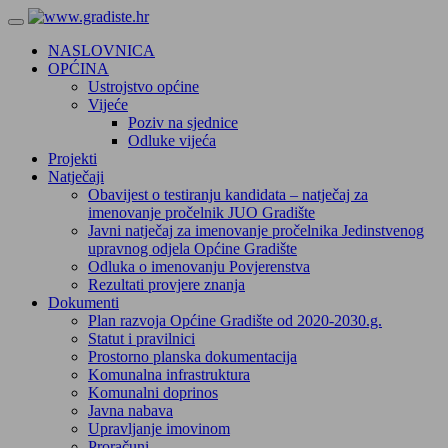
NASLOVNICA
OPĆINA
Ustrojstvo općine
Vijeće
Poziv na sjednice
Odluke vijeća
Projekti
Natječaji
Obavijest o testiranju kandidata – natječaj za
imenovanje pročelnik JUO Gradište
Javni natječaj za imenovanje pročelnika Jedinstvenog
upravnog odjela Općine Gradište
Odluka o imenovanju Povjerenstva
Rezultati provjere znanja
Dokumenti
Plan razvoja Općine Gradište od 2020-2030.g.
Statut i pravilnici
Prostorno planska dokumentacija
Komunalna infrastruktura
Komunalni doprinos
Javna nabava
Upravljanje imovinom
Proračuni