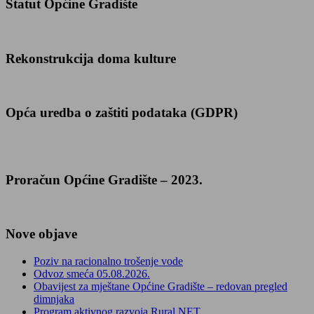
Statut Općine Gradište
Rekonstrukcija doma kulture
Opća uredba o zaštiti podataka (GDPR)
Proračun Općine Gradište – 2023.
Nove objave
Poziv na racionalno trošenje vode
Odvoz smeća 05.08.2026.
Obavijest za mještane Općine Gradište – redovan pregled
dimnjaka
Program aktivnog razvoja Rural NET