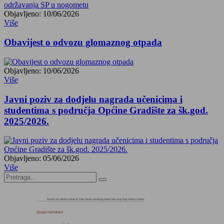
Objavljeno: 10/06/2026
Više
Obavijest o odvozu glomaznog otpada
Objavljeno: 10/06/2026
Više
Javni poziv za dodjelu nagrada učenicima i
studentima s područja Općine Gradište za šk.god.
2025/2026.
Objavljeno: 05/06/2026
Više