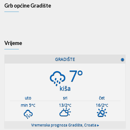
Grb općine Gradište
Vrijeme
GRADIŠTE
◉
7°
kiša
uto
sri
čet
min 5
13/2
16/2
°C
°C
°C
Vremenska prognoza
Gradište, Croatia ▸