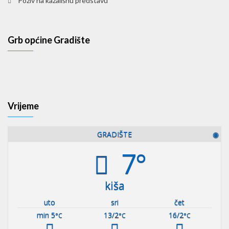
Poziv na kazališnu predstavu
Grb općine Gradište
Vrijeme
GRADIŠTE
◉
7°
kiša
uto
sri
čet
min 5
13/2
16/2
°C
°C
°C