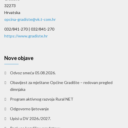
32273
Hrvatska
opcina-gradiste@vk.t-com.hr
032/841-270 |
032/841-270
https://www.gradiste.hr
Nove objave
Odvoz smeća 05.08.2026.
Obavijest za mještane Općine Gradište – redovan pregled
dimnjaka
Program aktivnog razvoja Rural NET
Odgovorno ljetovanje
Upisi u DV 2026./2027.