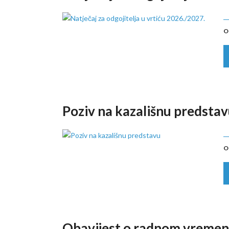
O
Poziv na kazališnu predsta
O
Obavijest o radnom vremenu