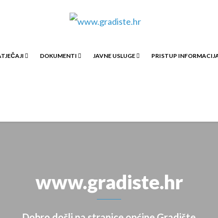
TJEČAJI
DOKUMENTI
JAVNE USLUGE
PRISTUP INFORMACI
www.gradiste.hr
Dobro došli na stranice općine Gradište