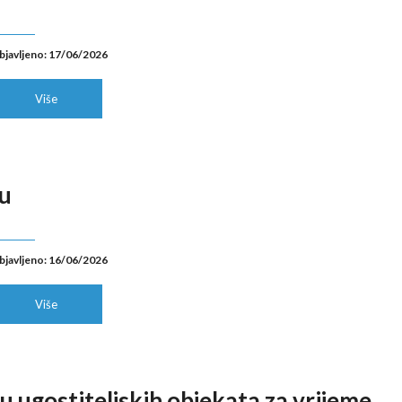
bjavljeno: 17/06/2026
Više
vu
bjavljeno: 16/06/2026
Više
 ugostiteljskih objekata za vrijeme