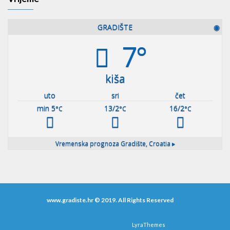
GRADIŠTE
◉
7°
kiša
uto
sri
čet
min 5
13/2
16/2
°C
°C
°C
Vremenska prognoza
Gradište, Croatia ▸
www.gradiste.hr © 2019. All Rights Reserved
123
Vega Wordpress tema od
LyraThemes