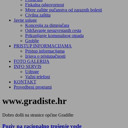
Fiskalna odgovornost
Mjere zaštite pučanstva od zaraznih bolesti
Civilna zaštita
Javne usluge
Koncesija za dimnjačara
Održavanje nerazvrstanih cesta
Prikupljanje komunalnog otpada
Groblje
PRISTUP INFORMACIJAMA
Pristup informacijama
Izjava o pristupačnosti
FOTO GALERIJA
INFO SERVIS
Udruge
Važni telefoni
KONTAKT
Provedbeni programi
www.gradiste.hr
Dobro došli na stranice općine Gradište
Poziv na racionalno trošenje vode