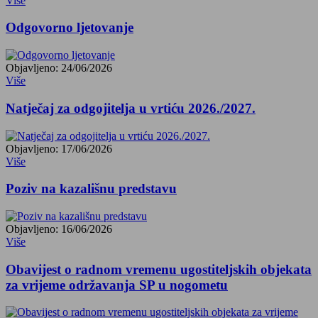
Više
Odgovorno ljetovanje
Objavljeno: 24/06/2026
Više
Natječaj za odgojitelja u vrtiću 2026./2027.
Objavljeno: 17/06/2026
Više
Poziv na kazališnu predstavu
Objavljeno: 16/06/2026
Više
Obavijest o radnom vremenu ugostiteljskih objekata
za vrijeme održavanja SP u nogometu