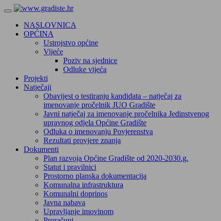
NASLOVNICA
OPĆINA
Ustrojstvo općine
Vijeće
Poziv na sjednice
Odluke vijeća
Projekti
Natječaji
Obavijest o testiranju kandidata – natječaj za
imenovanje pročelnik JUO Gradište
Javni natječaj za imenovanje pročelnika Jedinstvenog
upravnog odjela Općine Gradište
Odluka o imenovanju Povjerenstva
Rezultati provjere znanja
Dokumenti
Plan razvoja Općine Gradište od 2020-2030.g.
Statut i pravilnici
Prostorno planska dokumentacija
Komunalna infrastruktura
Komunalni doprinos
Javna nabava
Upravljanje imovinom
Proračuni