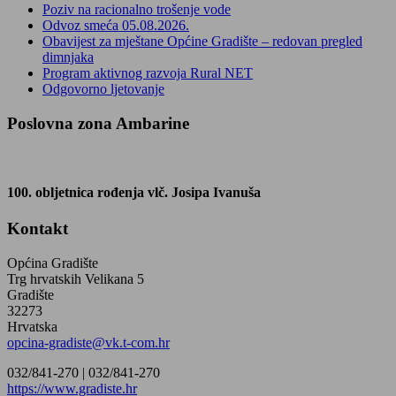
Poziv na racionalno trošenje vode
Odvoz smeća 05.08.2026.
Obavijest za mještane Općine Gradište – redovan pregled
dimnjaka
Program aktivnog razvoja Rural NET
Odgovorno ljetovanje
Poslovna zona Ambarine
100. obljetnica rođenja vlč. Josipa Ivanuša
Kontakt
Općina Gradište
Trg hrvatskih Velikana 5
Gradište
32273
Hrvatska
opcina-gradiste@vk.t-com.hr
032/841-270 |
032/841-270
https://www.gradiste.hr