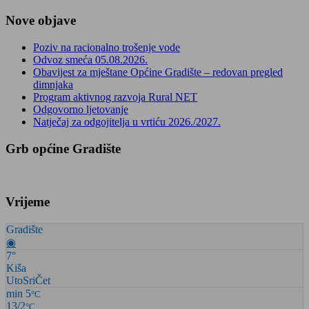
Nove objave
Poziv na racionalno trošenje vode
Odvoz smeća 05.08.2026.
Obavijest za mještane Općine Gradište – redovan pregled
dimnjaka
Program aktivnog razvoja Rural NET
Odgovorno ljetovanje
Natječaj za odgojitelja u vrtiću 2026./2027.
Grb općine Gradište
Vrijeme
Gradište
◉
7°
Kiša
Uto
Sri
Čet
min 5
°C
13/2
°C