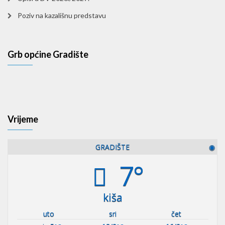
Poziv na kazališnu predstavu
Grb općine Gradište
Vrijeme
GRADIŠTE
◉
7°
kiša
uto
sri
čet