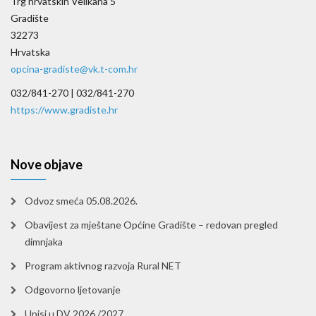
Trg hrvatskih Velikana 5
Gradište
32273
Hrvatska
opcina-gradiste@vk.t-com.hr
032/841-270 |
032/841-270
https://www.gradiste.hr
Nove objave
Odvoz smeća 05.08.2026.
Obavijest za mještane Općine Gradište – redovan pregled
dimnjaka
Program aktivnog razvoja Rural NET
Odgovorno ljetovanje
Upisi u DV 2026./2027.