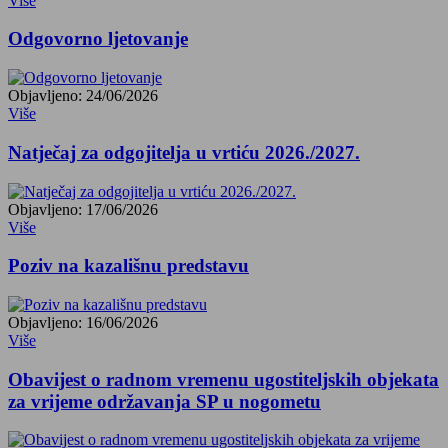
Više
Odgovorno ljetovanje
Objavljeno: 24/06/2026
Više
Natječaj za odgojitelja u vrtiću 2026./2027.
Objavljeno: 17/06/2026
Više
Poziv na kazališnu predstavu
Objavljeno: 16/06/2026
Više
Obavijest o radnom vremenu ugostiteljskih objekata
za vrijeme održavanja SP u nogometu