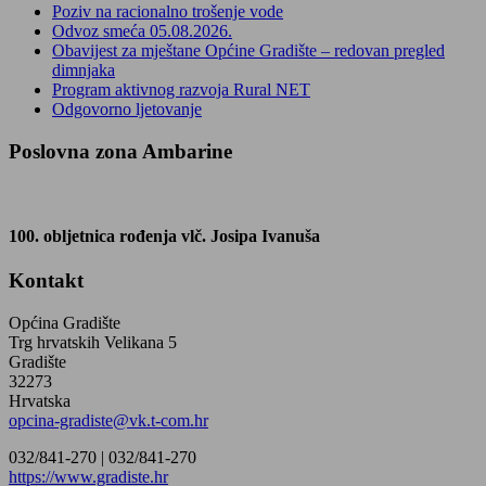
Poziv na racionalno trošenje vode
Odvoz smeća 05.08.2026.
Obavijest za mještane Općine Gradište – redovan pregled
dimnjaka
Program aktivnog razvoja Rural NET
Odgovorno ljetovanje
Poslovna zona Ambarine
100. obljetnica rođenja vlč. Josipa Ivanuša
Kontakt
Općina Gradište
Trg hrvatskih Velikana 5
Gradište
32273
Hrvatska
opcina-gradiste@vk.t-com.hr
032/841-270 |
032/841-270
https://www.gradiste.hr