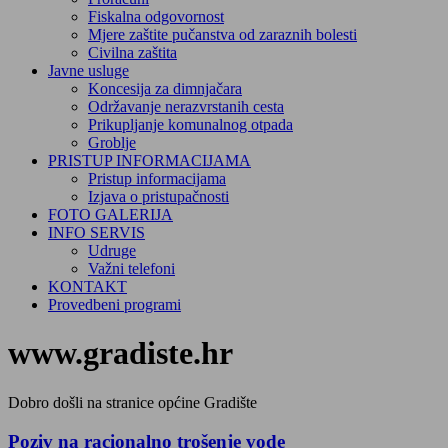
Fiskalna odgovornost
Mjere zaštite pučanstva od zaraznih bolesti
Civilna zaštita
Javne usluge
Koncesija za dimnjačara
Održavanje nerazvrstanih cesta
Prikupljanje komunalnog otpada
Groblje
PRISTUP INFORMACIJAMA
Pristup informacijama
Izjava o pristupačnosti
FOTO GALERIJA
INFO SERVIS
Udruge
Važni telefoni
KONTAKT
Provedbeni programi
www.gradiste.hr
Dobro došli na stranice općine Gradište
Poziv na racionalno trošenje vode