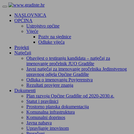
NASLOVNICA
OPĆINA
Ustrojstvo općine
Vijeće
Poziv na sjednice
Odluke vijeća
Projekti
Natječaji
Obavijest o testiranju kandidata – natječaj za
imenovanje pročelnik JUO Gradište
Javni natječaj za imenovanje pročelnika Jedinstvenog
upravnog odjela Općine Gradište
Odluka o imenovanju Povjerenstva
Rezultati provjere znanja
Dokumenti
Plan razvoja Općine Gradište od 2020-2030.g.
Statut i pravilnici
Prostorno planska dokumentacija
Komunalna infrastruktura
Komunalni doprinos
Javna nabava
Upravljanje imovinom
Proračuni