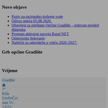
Nove objave
Poziv na racionalno trošenje vode
Odvoz smeća 05.08.2026.
Obavijest za mještane Općine Gradište – redovan pregled
dimnjaka
Program aktivnog razvoja Rural NET
Odgovorno ljetovanje
Natječaj za odgojitelja u vrtiću 2026./2027.
Grb općine Gradište
Vrijeme
Gradište
◉
7°
Kiša
Uto
Sri
Čet
min 5
°C
13/2
°C