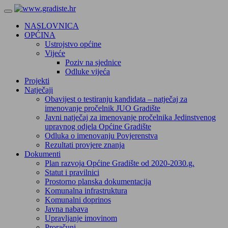
NASLOVNICA
OPĆINA
Ustrojstvo općine
Vijeće
Poziv na sjednice
Odluke vijeća
Projekti
Natječaji
Obavijest o testiranju kandidata – natječaj za
imenovanje pročelnik JUO Gradište
Javni natječaj za imenovanje pročelnika Jedinstvenog
upravnog odjela Općine Gradište
Odluka o imenovanju Povjerenstva
Rezultati provjere znanja
Dokumenti
Plan razvoja Općine Gradište od 2020-2030.g.
Statut i pravilnici
Prostorno planska dokumentacija
Komunalna infrastruktura
Komunalni doprinos
Javna nabava
Upravljanje imovinom
Proračuni