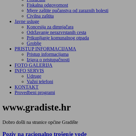
Fiskalna odgovornost
Mjere zaštite pučanstva od zaraznih bolesti
Civilna zaštita
Javne usluge
Koncesija za dimnjačara
Održavanje nerazvrstanih cesta
Prikupljanje komunalnog otpada
Groblje
PRISTUP INFORMACIJAMA
Pristup informacijama
Izjava o pristupačnosti
FOTO GALERIJA
INFO SERVIS
Udruge
Važni telefoni
KONTAKT
Provedbeni programi
www.gradiste.hr
Dobro došli na stranice općine Gradište
Poziv na racionalno trošenje vode