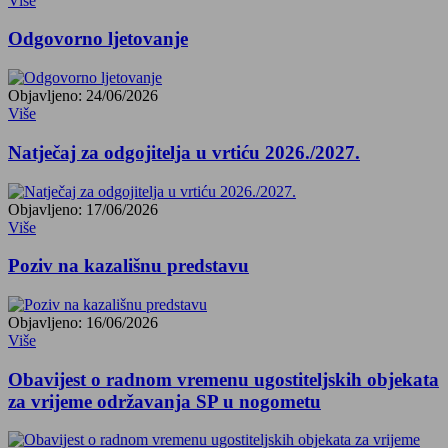
Više
Odgovorno ljetovanje
Objavljeno: 24/06/2026
Više
Natječaj za odgojitelja u vrtiću 2026./2027.
Objavljeno: 17/06/2026
Više
Poziv na kazališnu predstavu
Objavljeno: 16/06/2026
Više
Obavijest o radnom vremenu ugostiteljskih objekata
za vrijeme održavanja SP u nogometu