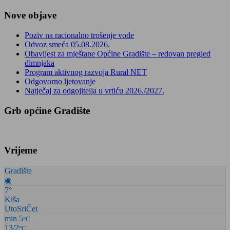
Nove objave
Poziv na racionalno trošenje vode
Odvoz smeća 05.08.2026.
Obavijest za mještane Općine Gradište – redovan pregled
dimnjaka
Program aktivnog razvoja Rural NET
Odgovorno ljetovanje
Natječaj za odgojitelja u vrtiću 2026./2027.
Grb općine Gradište
Vrijeme
Gradište
◉
7°
Kiša
Uto
Sri
Čet
min 5
°C
13/2
°C