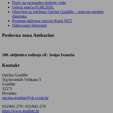
Poziv na racionalno trošenje vode
Odvoz smeća 05.08.2026.
Obavijest za mještane Općine Gradište – redovan pregled
dimnjaka
Program aktivnog razvoja Rural NET
Odgovorno ljetovanje
Poslovna zona Ambarine
100. obljetnica rođenja vlč. Josipa Ivanuša
Kontakt
Općina Gradište
Trg hrvatskih Velikana 5
Gradište
32273
Hrvatska
opcina-gradiste@vk.t-com.hr
032/841-270 |
032/841-270
https://www.gradiste.hr