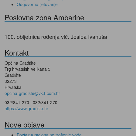
Odgovorno ljetovanje
Poslovna zona Ambarine
100. obljetnica rođenja vlč. Josipa Ivanuša
Kontakt
Općina Gradište
Trg hrvatskih Velikana 5
Gradište
32273
Hrvatska
opcina-gradiste@vk.t-com.hr
032/841-270 |
032/841-270
https://www.gradiste.hr
Nove objave
Poziv na racionalno trošenje vode