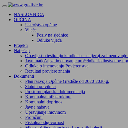
NASLOVNICA
OPĆINA
Ustrojstvo općine
Vijeće
Poziv na sjednice
Odluke vijeća
Projekti
Natječaji
Obavijest o testiranju kandidata – natječaj za imenovanj
Javni natječaj za imenovanje pročelnika Jedinstvenog up
Odluka o imenovanju Povjerenstva
Rezultati provjere znanja
Dokumenti
Plan razvoja Općine Gradište od 2020-2030.g.
Statut i pravilnici
Prostorno planska dokumentacija
Komunalna infrastruktura
Komunalni doprinos
Javna nabava
Upravljanje imovinom
Proračuni
Fiskalna odgovornost
Mjere zaštite pučanstva od zaraznih bolesti