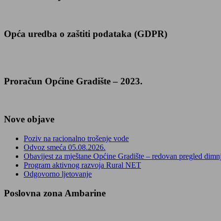
Opća uredba o zaštiti podataka (GDPR)
Proračun Općine Gradište – 2023.
Nove objave
Poziv na racionalno trošenje vode
Odvoz smeća 05.08.2026.
Obavijest za mještane Općine Gradište – redovan pregled dimn
Program aktivnog razvoja Rural NET
Odgovorno ljetovanje
Poslovna zona Ambarine