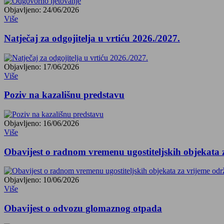
Objavljeno: 24/06/2026
Više
Natječaj za odgojitelja u vrtiću 2026./2027.
Objavljeno: 17/06/2026
Više
Poziv na kazališnu predstavu
Objavljeno: 16/06/2026
Više
Obavijest o radnom vremenu ugostiteljskih objekata
Objavljeno: 10/06/2026
Više
Obavijest o odvozu glomaznog otpada