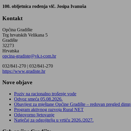
100. obljetnica rođenja vlč. Josipa Ivanuša
Kontakt
Općina Gradište
Trg hrvatskih Velikana 5
Gradište
32273
Hrvatska
opcina-gradiste@vk.t-com.hr
032/841-270 |
032/841-270
https://www.gradiste.hr
Nove objave
Poziv na racionalno trošenje vode
Odvoz smeća 05.08.2026.
Obavijest za mještane Općine Gradište – redovan pregled dimn
Program aktivnog razvoja Rural NET
Odgovorno ljetovanje
Natječaj za odgojitelja u vrtiću 2026./2027.